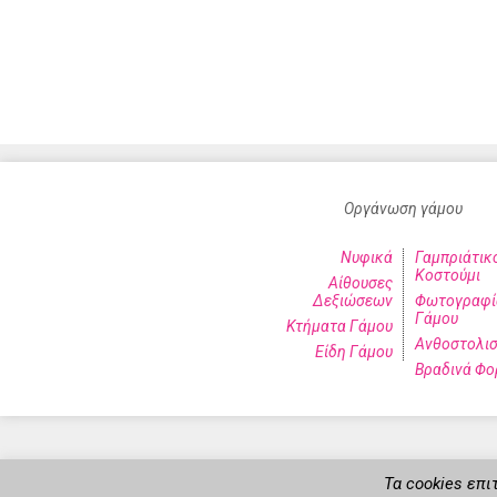
Οργάνωση γάμου
Νυφικά
Γαμπριάτικ
Κοστούμι
Αίθουσες
Δεξιώσεων
Φωτογραφί
Γάμου
Κτήματα Γάμου
Ανθοστολι
Είδη Γάμου
Βραδινά Φο
Τα cookies επι