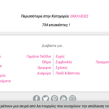
Περισσότερα στην Κατηγορία:
ΕΚΚΛΗΣΙΕΣ
επισκέπτες !
734
Διαβάστε για...
ο
Γαμήλια Ταξίδια
Ευχές
Έθιμα
Συμβουλές
Πραγματ
α
Ομορφιά
Σχέσεις
Διάφορα
Παιδί & Βάπτιση
σμός
ρέματα
τρέπουν μια σειρά από λειτουργίες που ενισχύουν την απόλαυση τ
Lumiverse Web Design & Marketing