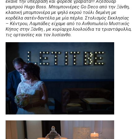
έκανε την υπέρβαση και φόρεσε γραβάτα!!! Αξεσουάρ
γαμπρού Hugo Boss. Μπομπονιέρες Go Deco από την Ξάνθη,
κλασική μπομπονιέρα με ψηλό εκρού τούλι δεμένη με
κορδέλα σατέν-δαντέλα με μία πέρλα. Στολισμός Εκκλησίας
– Κέντρου, Λαμπάδες είχαμε από το Ανθοπωλείο Μυστικός
Κήπος στην Ξάνθη , με κυρίαρχα λουλούδια τα τριαντάφυλλα,
τις ορτανσίες και τον λυσίανθο.