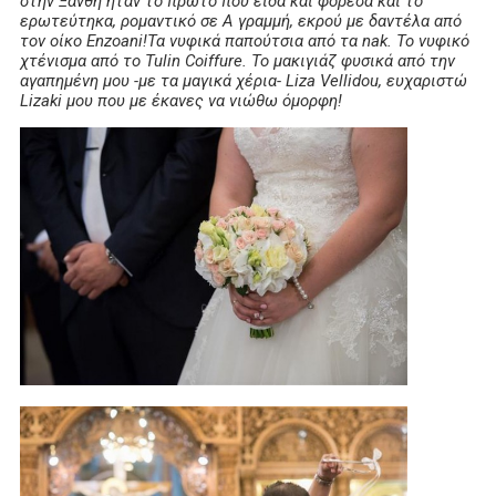
στην Ξάνθη ήταν το πρώτο που είδα και φόρεσα και το
ερωτεύτηκα, ρομαντικό σε Α γραμμή, εκρού με δαντέλα από
τον οίκο Enzoani!Τα νυφικά παπούτσια από τα nak. Το νυφικό
χτένισμα από το Tulin Coiffure. Το μακιγιάζ φυσικά από την
αγαπημένη μου -με τα μαγικά χέρια- Liza Vellidou, ευχαριστώ
Lizaki μου που με έκανες να νιώθω όμορφη!