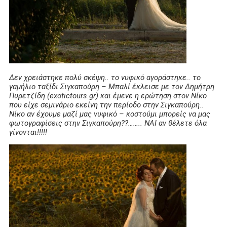
Δεν χρειάστηκε πολύ σκέψη.. το νυφικό αγοράστηκε.. το
γαμήλιο ταξίδι Σιγκαπούρη – Μπαλί έκλεισε με τον Δημήτρη
Πυρετζίδη (exotictours.gr) και έμενε η ερώτηση στον Νίκο
που είχε σεμινάριο εκείνη την περίοδο στην Σιγκαπούρη..
Νίκο αν έχουμε μαζί μας νυφικό – κοστούμι μπορείς να μας
φωτογραφίσεις στην Σιγκαπούρη??…….. ΝΑΙ αν θέλετε όλα
γίνονται!!!!!