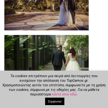
Τα cookies επιτρέπουν μια σειρά από λειτουργίες που
ενισχύουν την απόλαυση του TopGamos.gr.
Χρησιμοποιώντας αυτόν τον ιστότοπο, συμφωνείτε με τη χρήση
των cookies, σύμφωνα με τις οδηγίες μας. Για να μάθετε
περισσότερα
κάντε κλικ εδώ.
Χαρά απερίγραπτη και μεγάλος ενθουσιασμός!!! Με νυφικό –
Συμφωνώ
κοστούμι στις χειραποσκευές φύγαμε γαμήλιο ταξίδι στο
εξωτικό Μπαλί και στην επιστροφή δύο ημέρες Σιγκαπούρη